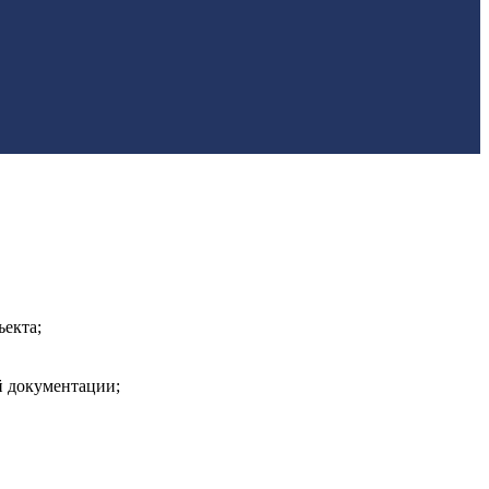
ъекта;
й документации;