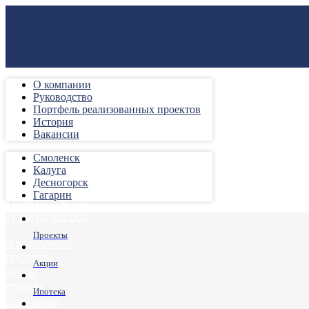
О компании
Руководство
Портфель реализованных проектов
История
Вакансии
Смоленск
Калуга
Десногорск
Гагарин
+7 (4812) 704-704
+7 (4842) 401-000
Проекты
О КОМПАНИИ
ПРОЕКТЫ
Акции
АКЦИИ
ГОРОДА
Ипотека
КОНТАКТЫ