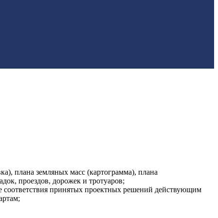
ка), плана земляных масс (картограмма), плана
док, проездов, дорожек и тротуаров;
кже соответствия принятых проектных решений действующим
артам;