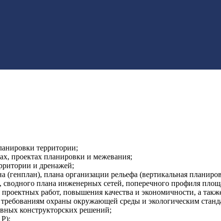
ланировки территории;
ах, проектах планировки и межевания;
рритории и дренажей;
а (генплан), плана организации рельефа (вертикальная планиров
, сводного плана инженерных сетей, поперечного профиля площа
 проектных работ, повышения качества и экономичности, а та
 требованиям охраны окружающей среды и экологическим станд
ивных конструкторских решений;
Р);