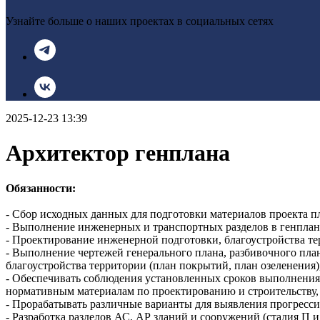
Узнайте больше о наших проектах в социальных сетях
2025-12-23 13:39
Архитектор генплана
Обязанности:
- Сбор исходных данных для подготовки материалов проекта п
- Выполнение инженерных и транспортных разделов в генплан
- Проектирование инженерной подготовки, благоустройства те
- Выполнение чертежей генерального плана, разбивочного план
благоустройства территории (план покрытий, план озеленения)
- Обеспечивать соблюдения установленных сроков выполнения
нормативным материалам по проектированию и строительству,
- Прорабатывать различные варианты для выявления прогресс
- Разработка разделов АС, АР зданий и сооружений (стадия П и 