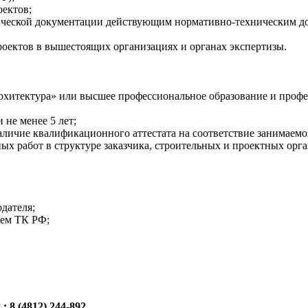
оектов;
нической документации действующим нормативно-техническим до
роектов в вышестоящих организациях и органах экспертизы.
рхитектура» или высшее профессиональное образование и проф
не менее 5 лет;
наличие квалификационного аттестата на соответствие занимаем
ых работ в структуре заказчика, строительных и проектных орг
одателя;
ием ТК РФ;
 8 (4812) 244-892