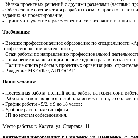
- Увязка проектных решений с другими разделами (частями) пр
- Обеспечение соответствия разрабатываемых проектов и тех
заданию на проектирование;
- Принимать участие в рассмотрении, согласовании и защите п
Требования:
- Высшее профессиональное образование по специальности «А
профессиональной деятельности;
- Стаж работы по направлению профессиональной деятельности 
- Повышение квалификации не реже одного раза в пять лет и 
- Наличие опыта работы в проектных организациях, строительн
- Владение: MS Office, AUTOCAD.
Наши условия:
- Постоянная работа, полный день, работа на территории работ
- Работа в развивающейся и стабильной компании, с соблюден
- График работы - 5/2, с 9 до 18 часов;
- Удобное расположение офиса;
- ЗП по итогам собеседования.
Место работы: г. Калуга, ул. Спартака, 11
Контактная информация: г. Смоленск, ул. Шевченко, 75, тел.: